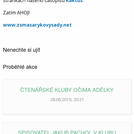
stránkách našeho časopisu
Kaktus
.
Zatím AHOJ!
www.zsmasarykovysady.net
Nenechte si ujít
Proběhlé akce
ČTENÁŘSKÉ KLUBY OČIMA ADÉLKY
28.06.2019, 20:21
SPISOVATEL JAKUB PACHOL V KLUBU