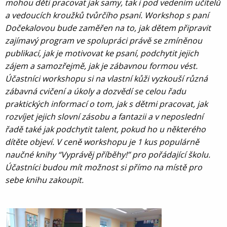
mohou děti pracovat jak samy, tak i pod vedením učitelů
a vedoucích kroužků tvůrčího psaní. Workshop s paní
Dočekalovou bude zaměřen na to, jak dětem připravit
zajímavý program ve spolupráci právě se zmíněnou
publikací, jak je motivovat ke psaní, podchytit jejich
zájem a samozřejmě, jak je zábavnou formou vést.
Účastníci workshopu si na vlastní kůži vyzkouší různá
zábavná cvičení a úkoly a dozvědí se celou řadu
praktických informací o tom, jak s dětmi pracovat, jak
rozvíjet jejich slovní zásobu a fantazii a v neposlední
řadě také jak podchytit talent, pokud ho u některého
dítěte objeví. V ceně workshopu je 1 kus populárně
naučné knihy “Vyprávěj příběhy!” pro pořádající školu.
Účastníci budou mít možnost si přímo na místě pro
sebe knihu zakoupit.